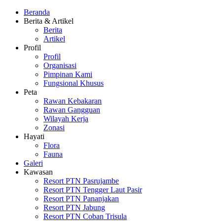
Beranda
Berita & Artikel
Berita
Artikel
Profil
Profil
Organisasi
Pimpinan Kami
Fungsional Khusus
Peta
Rawan Kebakaran
Rawan Gangguan
Wilayah Kerja
Zonasi
Hayati
Flora
Fauna
Galeri
Kawasan
Resort PTN Pasrujambe
Resort PTN Tengger Laut Pasir
Resort PTN Pananjakan
Resort PTN Jabung
Resort PTN Coban Trisula