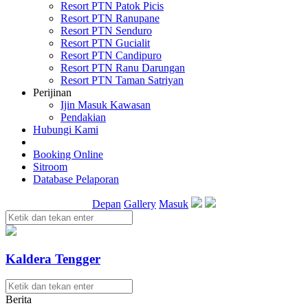
Resort PTN Patok Picis
Resort PTN Ranupane
Resort PTN Senduro
Resort PTN Gucialit
Resort PTN Candipuro
Resort PTN Ranu Darungan
Resort PTN Taman Satriyan
Perijinan
Ijin Masuk Kawasan
Pendakian
Hubungi Kami
Booking Online
Sitroom
Database Pelaporan
Depan
Gallery
Masuk
Kaldera Tengger
Berita