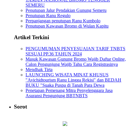
SEMERU
Penutupan Jalur Pendakian Gunung Semeru
Penutupan Ranu Regulo
Perpanjangan penutupan Ranu Kumbolo
Penutupan Kawasan Bromo di Wulan Kapitu
Artikel Terkini
PENGUMUMAN PENYESUAIAN TARIF TNBTS
SESUAI PP.36 TAHUN 2024
Masuk Kawasan Gunung Bromo Wajib Daftar Online,
Calon Pengunjung Wajib Tahu Cara Registrasinya
Mendhak Tirta
LAUNCHING WISATA MINAT KHUSUS
"Avichidtourism Ranu Lingga Rekisi" dan BEDAH
BUKU "Suaka Puspa di Tanah Para Dewa
Penetapan Pemenang Mitra Penyelenggara Jasa
Asuransi Pengunjung BBTNBTS
Sorot