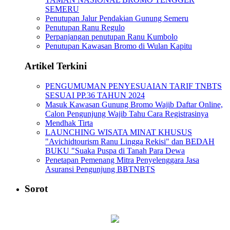
SEMERU
Penutupan Jalur Pendakian Gunung Semeru
Penutupan Ranu Regulo
Perpanjangan penutupan Ranu Kumbolo
Penutupan Kawasan Bromo di Wulan Kapitu
Artikel Terkini
PENGUMUMAN PENYESUAIAN TARIF TNBTS
SESUAI PP.36 TAHUN 2024
Masuk Kawasan Gunung Bromo Wajib Daftar Online,
Calon Pengunjung Wajib Tahu Cara Registrasinya
Mendhak Tirta
LAUNCHING WISATA MINAT KHUSUS
"Avichidtourism Ranu Lingga Rekisi" dan BEDAH
BUKU "Suaka Puspa di Tanah Para Dewa
Penetapan Pemenang Mitra Penyelenggara Jasa
Asuransi Pengunjung BBTNBTS
Sorot