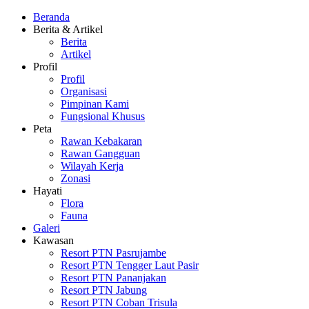
Beranda
Berita & Artikel
Berita
Artikel
Profil
Profil
Organisasi
Pimpinan Kami
Fungsional Khusus
Peta
Rawan Kebakaran
Rawan Gangguan
Wilayah Kerja
Zonasi
Hayati
Flora
Fauna
Galeri
Kawasan
Resort PTN Pasrujambe
Resort PTN Tengger Laut Pasir
Resort PTN Pananjakan
Resort PTN Jabung
Resort PTN Coban Trisula