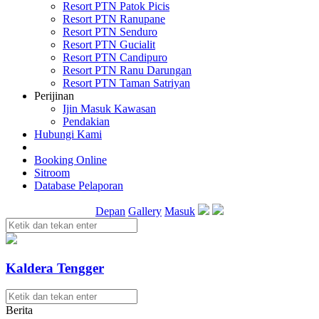
Resort PTN Patok Picis
Resort PTN Ranupane
Resort PTN Senduro
Resort PTN Gucialit
Resort PTN Candipuro
Resort PTN Ranu Darungan
Resort PTN Taman Satriyan
Perijinan
Ijin Masuk Kawasan
Pendakian
Hubungi Kami
Booking Online
Sitroom
Database Pelaporan
Depan
Gallery
Masuk
Kaldera Tengger
Berita