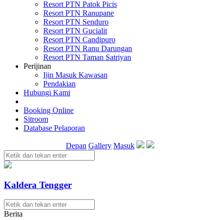
Resort PTN Patok Picis
Resort PTN Ranupane
Resort PTN Senduro
Resort PTN Gucialit
Resort PTN Candipuro
Resort PTN Ranu Darungan
Resort PTN Taman Satriyan
Perijinan
Ijin Masuk Kawasan
Pendakian
Hubungi Kami
Booking Online
Sitroom
Database Pelaporan
Depan
Gallery
Masuk
Kaldera Tengger
Berita