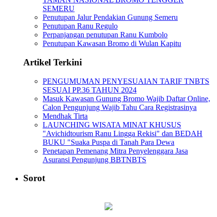
SEMERU
Penutupan Jalur Pendakian Gunung Semeru
Penutupan Ranu Regulo
Perpanjangan penutupan Ranu Kumbolo
Penutupan Kawasan Bromo di Wulan Kapitu
Artikel Terkini
PENGUMUMAN PENYESUAIAN TARIF TNBTS
SESUAI PP.36 TAHUN 2024
Masuk Kawasan Gunung Bromo Wajib Daftar Online,
Calon Pengunjung Wajib Tahu Cara Registrasinya
Mendhak Tirta
LAUNCHING WISATA MINAT KHUSUS
"Avichidtourism Ranu Lingga Rekisi" dan BEDAH
BUKU "Suaka Puspa di Tanah Para Dewa
Penetapan Pemenang Mitra Penyelenggara Jasa
Asuransi Pengunjung BBTNBTS
Sorot