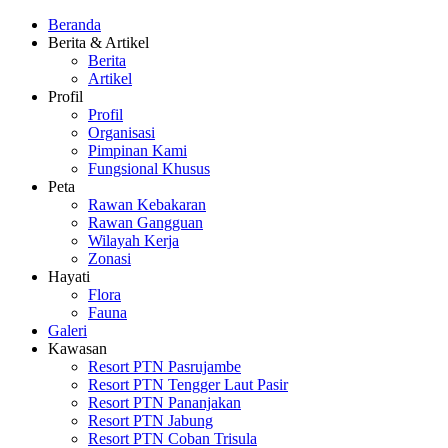
Beranda
Berita & Artikel
Berita
Artikel
Profil
Profil
Organisasi
Pimpinan Kami
Fungsional Khusus
Peta
Rawan Kebakaran
Rawan Gangguan
Wilayah Kerja
Zonasi
Hayati
Flora
Fauna
Galeri
Kawasan
Resort PTN Pasrujambe
Resort PTN Tengger Laut Pasir
Resort PTN Pananjakan
Resort PTN Jabung
Resort PTN Coban Trisula