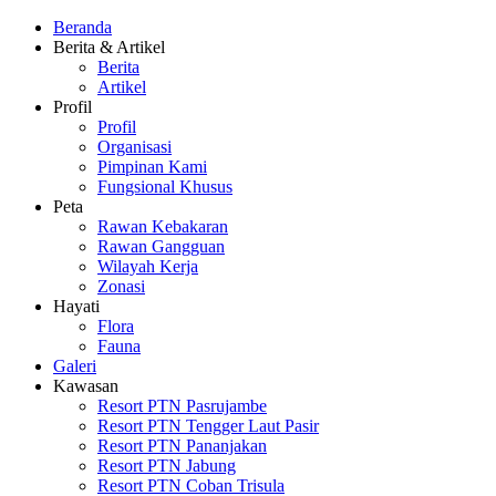
Beranda
Berita & Artikel
Berita
Artikel
Profil
Profil
Organisasi
Pimpinan Kami
Fungsional Khusus
Peta
Rawan Kebakaran
Rawan Gangguan
Wilayah Kerja
Zonasi
Hayati
Flora
Fauna
Galeri
Kawasan
Resort PTN Pasrujambe
Resort PTN Tengger Laut Pasir
Resort PTN Pananjakan
Resort PTN Jabung
Resort PTN Coban Trisula