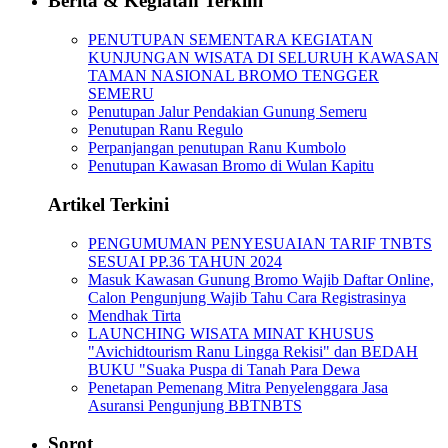
Berita & Kegiatan Terkini
PENUTUPAN SEMENTARA KEGIATAN
KUNJUNGAN WISATA DI SELURUH KAWASAN
TAMAN NASIONAL BROMO TENGGER
SEMERU
Penutupan Jalur Pendakian Gunung Semeru
Penutupan Ranu Regulo
Perpanjangan penutupan Ranu Kumbolo
Penutupan Kawasan Bromo di Wulan Kapitu
Artikel Terkini
PENGUMUMAN PENYESUAIAN TARIF TNBTS
SESUAI PP.36 TAHUN 2024
Masuk Kawasan Gunung Bromo Wajib Daftar Online,
Calon Pengunjung Wajib Tahu Cara Registrasinya
Mendhak Tirta
LAUNCHING WISATA MINAT KHUSUS
"Avichidtourism Ranu Lingga Rekisi" dan BEDAH
BUKU "Suaka Puspa di Tanah Para Dewa
Penetapan Pemenang Mitra Penyelenggara Jasa
Asuransi Pengunjung BBTNBTS
Sorot