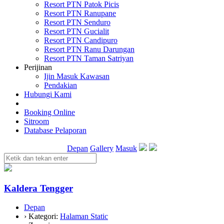
Resort PTN Patok Picis
Resort PTN Ranupane
Resort PTN Senduro
Resort PTN Gucialit
Resort PTN Candipuro
Resort PTN Ranu Darungan
Resort PTN Taman Satriyan
Perijinan
Ijin Masuk Kawasan
Pendakian
Hubungi Kami
Booking Online
Sitroom
Database Pelaporan
Depan
Gallery
Masuk
Kaldera Tengger
Depan
› Kategori:
Halaman Static