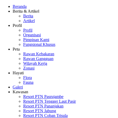
Beranda
Berita & Artikel
Berita
Artikel
Profil
Profil
Organisasi
Pimpinan Kami
Fungsional Khusus
Peta
Rawan Kebakaran
Rawan Gangguan
Wilayah Kerja
Zonasi
Hayati
Flora
Fauna
Galeri
Kawasan
Resort PTN Pasrujambe
Resort PTN Tengger Laut Pasir
Resort PTN Pananjakan
Resort PTN Jabung
Resort PTN Coban Trisula