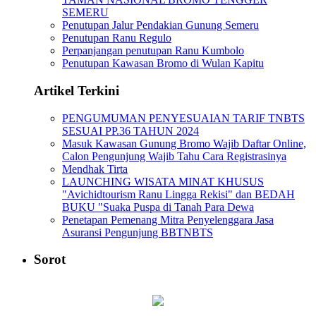
SEMERU
Penutupan Jalur Pendakian Gunung Semeru
Penutupan Ranu Regulo
Perpanjangan penutupan Ranu Kumbolo
Penutupan Kawasan Bromo di Wulan Kapitu
Artikel Terkini
PENGUMUMAN PENYESUAIAN TARIF TNBTS
SESUAI PP.36 TAHUN 2024
Masuk Kawasan Gunung Bromo Wajib Daftar Online,
Calon Pengunjung Wajib Tahu Cara Registrasinya
Mendhak Tirta
LAUNCHING WISATA MINAT KHUSUS
"Avichidtourism Ranu Lingga Rekisi" dan BEDAH
BUKU "Suaka Puspa di Tanah Para Dewa
Penetapan Pemenang Mitra Penyelenggara Jasa
Asuransi Pengunjung BBTNBTS
Sorot