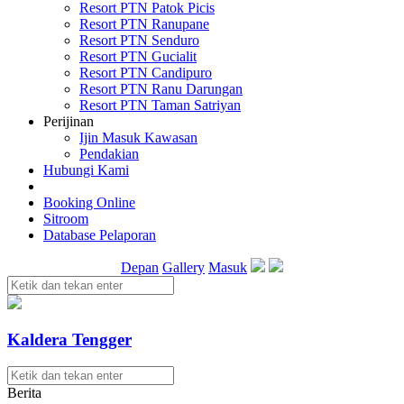
Resort PTN Patok Picis
Resort PTN Ranupane
Resort PTN Senduro
Resort PTN Gucialit
Resort PTN Candipuro
Resort PTN Ranu Darungan
Resort PTN Taman Satriyan
Perijinan
Ijin Masuk Kawasan
Pendakian
Hubungi Kami
Booking Online
Sitroom
Database Pelaporan
Depan
Gallery
Masuk
Kaldera Tengger
Berita