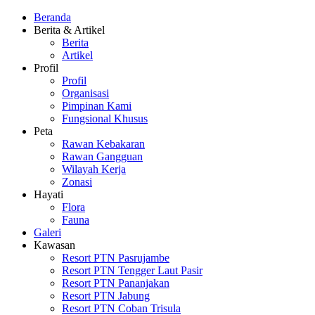
Beranda
Berita & Artikel
Berita
Artikel
Profil
Profil
Organisasi
Pimpinan Kami
Fungsional Khusus
Peta
Rawan Kebakaran
Rawan Gangguan
Wilayah Kerja
Zonasi
Hayati
Flora
Fauna
Galeri
Kawasan
Resort PTN Pasrujambe
Resort PTN Tengger Laut Pasir
Resort PTN Pananjakan
Resort PTN Jabung
Resort PTN Coban Trisula